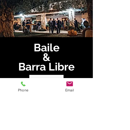
Baile
&
Barra Libre
Ver más
Phone
Email