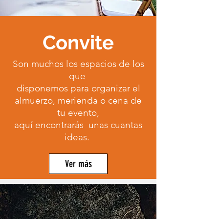
Convite
Son muchos los espacios de los
que
disponemos para organizar el
almuerzo, merienda o cena de
tu evento,
aquí encontrarás unas cuantas
ideas.
Ver más